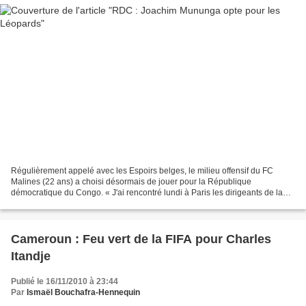
Régulièrement appelé avec les Espoirs belges, le milieu offensif du FC
Malines (22 ans) a choisi désormais de jouer pour la République
démocratique du Congo. « J'ai rencontré lundi à Paris les dirigeants de la
Fédération congolaise (FECOFA) et le sélectionneur...
Cameroun : Feu vert de la FIFA pour Charles
Itandje
Publié le 16/11/2010 à 23:44
Par
Ismaël Bouchafra-Hennequin