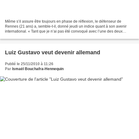
Même s’il assure être toujours en phase de réflexion, le défenseur de
Rennes (21 ans) a, semble-t-il, donné jeudi un indice quant à son avenir
international. « Tant que je n’ai pas été convoqué avec l’une des deux
sélections, je suis en réflexion. Je...
Luiz Gustavo veut devenir allemand
Publié le 25/11/2010 à 11:26
Par
Ismaël Bouchafra-Hennequin