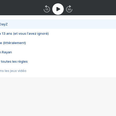
 DayZ
 a 13 ans (et vous l'avez ignoré)
e (littéralement)
im Rayan
 toutes les règles
s les jeux vidéo
us choquant de Rockstar ? - Le scandale BULLY
e plus moche de Steam
du RÊVE tourne au CAUCHEMAR
pendant 8 heures