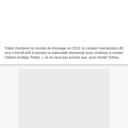
Triple champion du monde de dressage en 2010, le cavalier néerlandais (40
ans) s’est dit prêt à prendre la nationalité allemande pour continuer à monter
l’étalon-prodige Totilas. « Je ne veux pas exclure que, pour monter Totilas, je
représente à l’avenir...