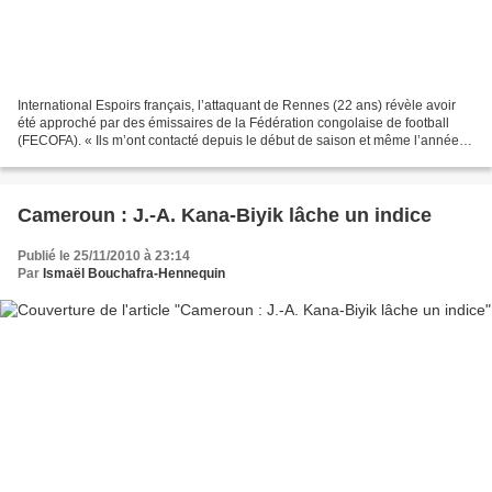
International Espoirs français, l’attaquant de Rennes (22 ans) révèle avoir
été approché par des émissaires de la Fédération congolaise de football
(FECOFA). « Ils m’ont contacté depuis le début de saison et même l’année
dernière. Mais comme je commence...
Cameroun : J.-A. Kana-Biyik lâche un indice
Publié le 25/11/2010 à 23:14
Par
Ismaël Bouchafra-Hennequin