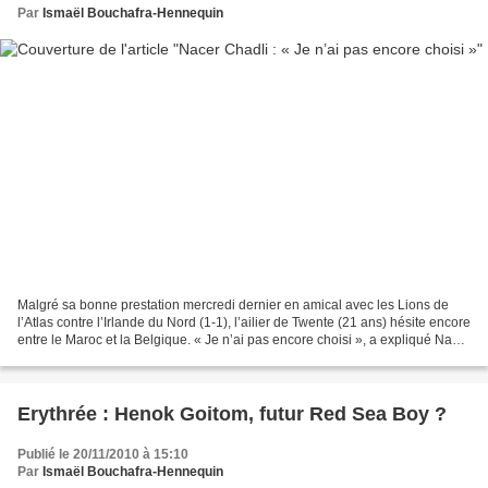
Par
Ismaël Bouchafra-Hennequin
Malgré sa bonne prestation mercredi dernier en amical avec les Lions de
l’Atlas contre l’Irlande du Nord (1-1), l’ailier de Twente (21 ans) hésite encore
entre le Maroc et la Belgique. « Je n’ai pas encore choisi », a expliqué Nacer
Chadli dans Club Mbo...
Erythrée : Henok Goitom, futur Red Sea Boy ?
Publié le 20/11/2010 à 15:10
Par
Ismaël Bouchafra-Hennequin