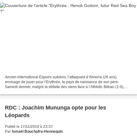
Ancien international Espoirs suédois, l’attaquant d’Almeria (26 ans)
envisage de jouer pour l’Erythrée, le pays de naissance de son père.
Samedi dernier, malgré la défaite des siens face à l’Athletic Bilbao (1-0),
l’attaquant d’Almeria Henok Goitom a...
RDC : Joachim Mununga opte pour les
Léopards
Publié le 17/11/2010 à 23:37
Par
Ismaël Bouchafra-Hennequin