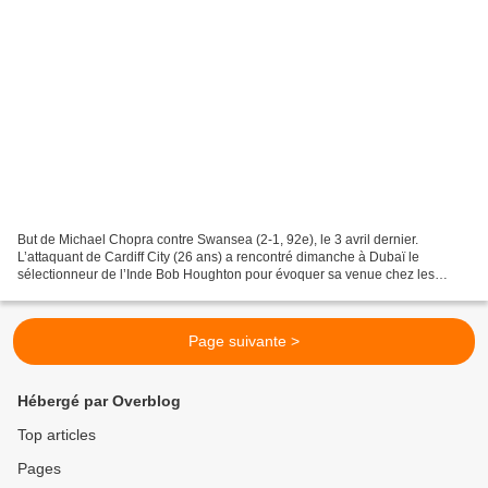
But de Michael Chopra contre Swansea (2-1, 92e), le 3 avril dernier.
L’attaquant de Cardiff City (26 ans) a rencontré dimanche à Dubaï le
sélectionneur de l’Inde Bob Houghton pour évoquer sa venue chez les
Wonder Boys. Dimanche dernier, Michael Chopra...
Page suivante >
Hébergé par Overblog
Top articles
Pages