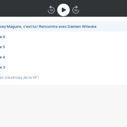
bey Maguire, c'est lui ! Rencontre avec Damien Witecka
e 6
e 5
e 4
e 3
s créatrices de la VF !
e 2
e 1
e Mektoub My Love arrive enfin ! Rencontre avec Shaïn Boumedine et Sal
i : après Toni en famille