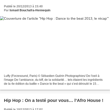
Publié le 20/12/2013 à 15:40
Par
Ismaël Bouchafra-Hennequin
Luffy (Forzesound, Paris) © Sébastien Guérin Photographies/ De l'oeil à
l'image De l’ambiance, du kiff, de la solidarité… tels étaient les ingrédients
de la 4e édition du battle « Dance to the beat » qui s’est déroulé le 15
décembre dernier à la MJC Prévert...
Hip Hop : On a testé pour vous… l’Afro House !
Publié le 10/12/2013 à 17:02