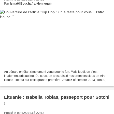
Par
Ismaël Bouchafra-Hennequin
Au départ, on était simplement venu pour le fun. Mais jeudi, on s’est
finalement pris au jeu. Du coup, on a esquissé nos premiers steps en Afro
House. Retour sur cette grande première. Jeudi 5 décembre 2013, 18h30,
Trèves Dance Center, Metz. Direction...
Lituanie : Isabella Tobias, passeport pour Sotchi
!
Publié le 09/12/2013 à 22:42