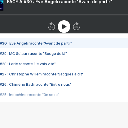
FACE A #30 : Eve Angeli raconte "Avant de partir"
#30 : Eve Angeli raconte "Avant de partir"
#29 : MC Solaar raconte "Bouge de là"
28 : Lorie raconte "Je vais vite"
#27 : Christophe Willem raconte "Jacques a dit"
#26 : Chimène Badi raconte "Entre nous"
#25 : Indochine raconte "3e sexe"
#24 : Zaho raconte "C'est chelou"
#23 : Patrick Bruel raconte "Au café des délices"
#22 : Kyo raconte "Le chemin"