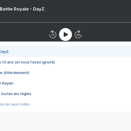
 Battle Royale - DayZ
 DayZ
 a 13 ans (et vous l'avez ignoré)
e (littéralement)
im Rayan
 toutes les règles
s les jeux vidéo
us choquant de Rockstar ? - Le scandale BULLY
e plus moche de Steam