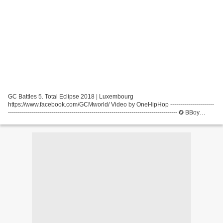
GC Battles 5. Total Eclipse 2018 | Luxembourg
https://www.facebook.com/GCMworld/ Video by OneHipHop ----------------------
------------------------------------------------------------------------------------- ✪ BBoy
World Entertainment | Since 1999 ➮ Info@bboyworld.com...