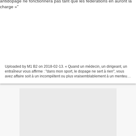
Uploaded by M1 B2 on 2018-02-13. « Quand un médecin, un dirigeant, un
entraîneur vous affirme : ''dans mon sport, le dopage ne sert à rien'', vous
avez affaire soit à un incompétent ou plus vraisemblablement à un menteur...
» À quelques heures du début...