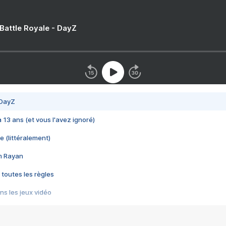
 Battle Royale - DayZ
 DayZ
 a 13 ans (et vous l'avez ignoré)
e (littéralement)
im Rayan
 toutes les règles
s les jeux vidéo
us choquant de Rockstar ? - Le scandale BULLY