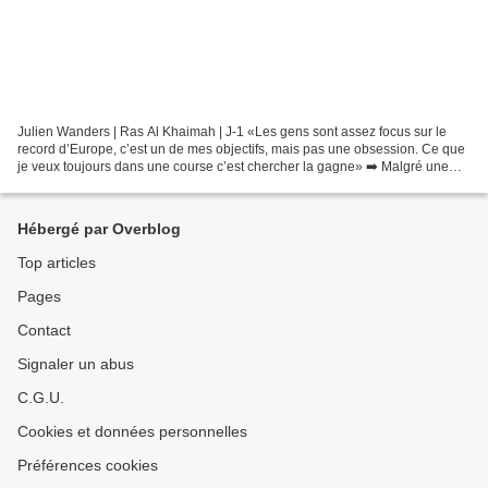
Julien Wanders | Ras Al Khaimah | J-1 «Les gens sont assez focus sur le
record d’Europe, c’est un de mes objectifs, mais pas une obsession. Ce que
je veux toujours dans une course c’est chercher la gagne» ➡️ Malgré une
intoxication alimentaire hier soir,...
Hébergé par Overblog
Top articles
Pages
Contact
Signaler un abus
C.G.U.
Cookies et données personnelles
Préférences cookies