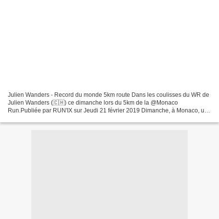
Julien Wanders - Record du monde 5km route Dans les coulisses du WR de
Julien Wanders (🇨🇭) ce dimanche lors du 5km de la @Monaco
Run.Publiée par RUN'IX sur Jeudi 21 février 2019 Dimanche, à Monaco, une
semaine après son record d'Europe du semi-marathon...