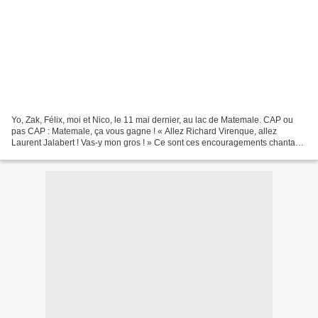
Yo, Zak, Félix, moi et Nico, le 11 mai dernier, au lac de Matemale. CAP ou
pas CAP : Matemale, ça vous gagne ! « Allez Richard Virenque, allez
Laurent Jalabert ! Vas-y mon gros ! » Ce sont ces encouragements chantants
qui me viennent en premier à l'esprit...