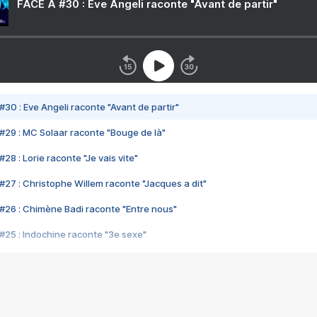
FACE A #30 : Eve Angeli raconte "Avant de partir"
#30 : Eve Angeli raconte "Avant de partir"
#29 : MC Solaar raconte "Bouge de là"
28 : Lorie raconte "Je vais vite"
#27 : Christophe Willem raconte "Jacques a dit"
#26 : Chimène Badi raconte "Entre nous"
#25 : Indochine raconte "3e sexe"
#24 : Zaho raconte "C'est chelou"
#23 : Patrick Bruel raconte "Au café des délices"
#22 : Kyo raconte "Le chemin"