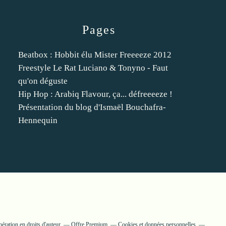
Pages
Beatbox : Hobbit élu Mister Freeeeze 2012
Freestyle Le Rat Luciano & Tonyno - Faut
qu'on déguste
Hip Hop : Arabiq Flavour, ça... défreeeeze !
Présentation du blog d'Ismaël Bouchafra-
Hennequin
ration en droits d'auteur
Offre Premium
Cookies et données personnelles