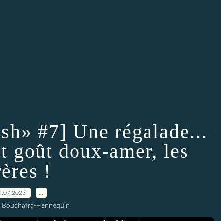
ish» #7] Une régalade...
it goût doux-amer, les
rères !
1.07.2023
…
l Bouchafra-Hennequin