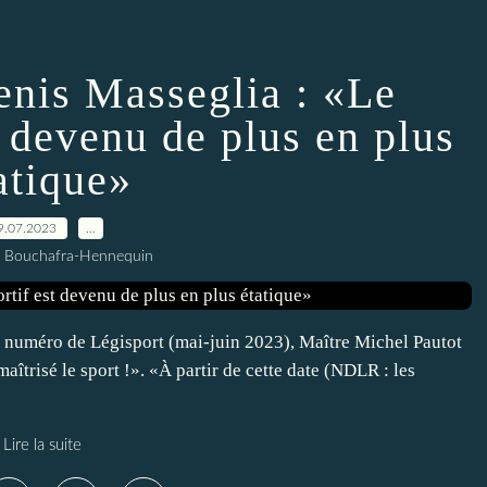
enis Masseglia : «Le
t devenu de plus en plus
atique»
9.07.2023
…
l Bouchafra-Hennequin
 numéro de Légisport (mai-juin 2023), Maître Michel Pautot
aîtrisé le sport !». «À partir de cette date (NDLR : les
Lire la suite