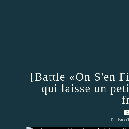
[Battle «On S'en F
qui laisse un pet
f
0
Par Ismaë