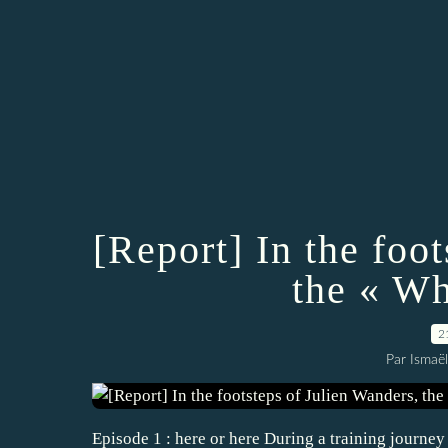
[Report] In the foo
the « Wh
2
Par Ismaë
Episode 1 : here or here During a training journey