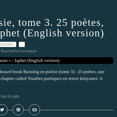
ie, tome 3. 25 poètes,
aphet (English version)
0.03.2019
…
l Bouchafra-Hennequin
leased book Running en poésie (tome 3) : 25 poètes, une
 chapter called 'Foulées poétiques en terres kényanes'. 6
Lire la suite