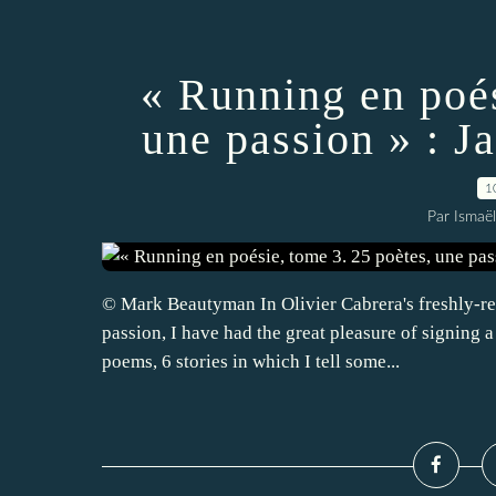
« Running en poés
une passion » : J
1
Par Ismaë
© Mark Beautyman In Olivier Cabrera's freshly-re
passion, I have had the great pleasure of signing a
poems, 6 stories in which I tell some...