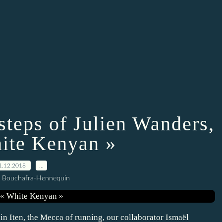
tsteps of Julien Wanders,
ite Kenyan »
1.12.2018
…
l Bouchafra-Hennequin
 in Iten, the Mecca of running, our collaborator Ismaël